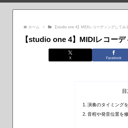
ホーム
【studio one 4】MIDIレコーディングしてみ
【studio one 4】MIDIレ
X
Facebook
目
演奏のタイミング
音程や発音位置を